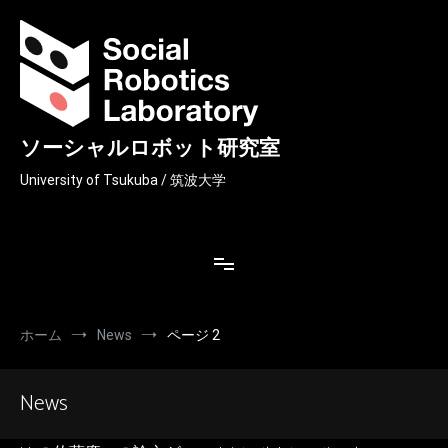
コ
ン
テ
ン
ツ
へ
ス
ソーシャルロボット研究室
キ
ッ
University of Tsukuba / 筑波大学
プ
ホーム
News
ページ 2
News