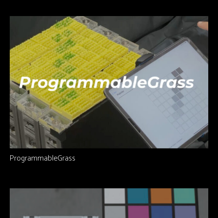
ProgrammableGrass