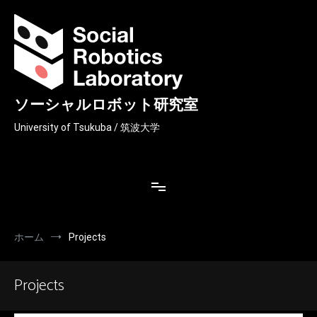
コ
ン
テ
ン
ツ
へ
ス
ソーシャルロボット研究室
キ
ッ
University of Tsukuba / 筑波大学
プ
ホーム
Projects
Projects