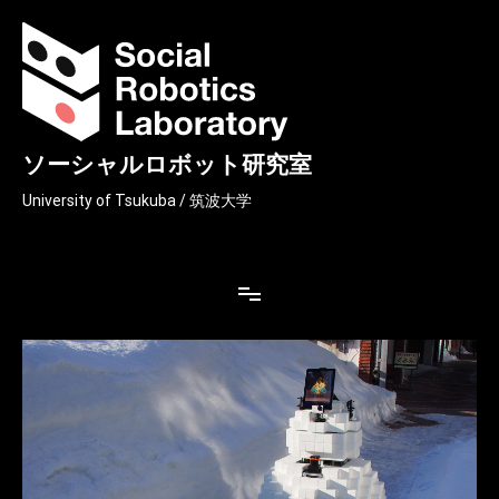
コ
ン
テ
ン
ツ
へ
ス
ソーシャルロボット研究室
キ
ッ
University of Tsukuba / 筑波大学
プ