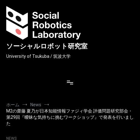
コ
クショップ』で発表を行いました
ン
テ
ン
ツ
へ
ス
ソーシャルロボット研究室
キ
ッ
University of Tsukuba / 筑波大学
プ
ホーム
News
M2の齋藤 夏乃が日本知能情報ファジィ学会 評価問題研究部会・
第29回『曖昧な気持ちに挑むワークショップ』で発表を行いまし
た
NEWS