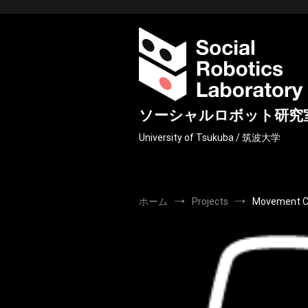
コ
ン
テ
ン
ツ
へ
ス
キ
ソーシャルロボット研究
ッ
プ
University of Tsukuba / 筑波大学
ホーム
Projects
Movement 