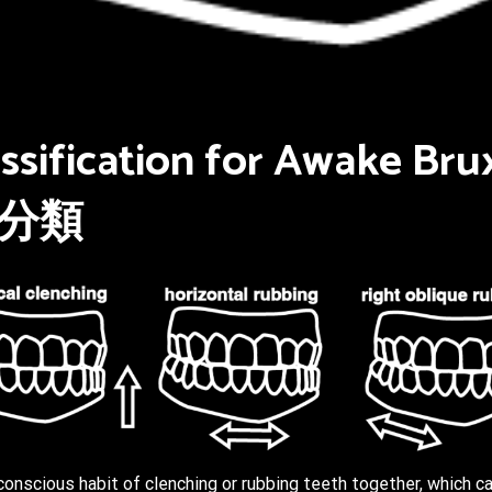
ssification for Awake 
分類
nconscious habit of clenching or rubbing teeth together, which c