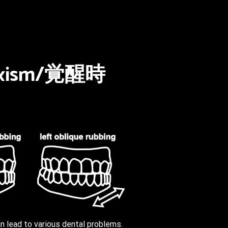
Bruxism/覚醒時
an lead to various dental problems.