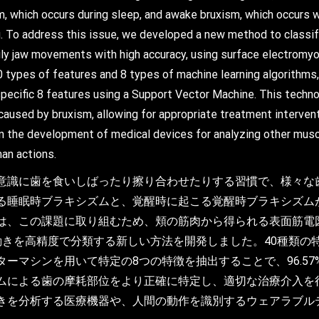
m, which occurs during sleep, and awake bruxism, which occurs
ging. To address this issue, we developed a new method to classi
y jaw movements with high accuracy, using surface electromyo
 types of features and 8 types of machine learning algorithms, 
specific 8 features using a Support Vector Machine. This techn
 caused by bruxism, allowing for appropriate treatment interven
s in the development of medical devices for analyzing other m
an actions.
意識に歯を食いしばったり擦り合わせたりする習慣で、様々な
る睡眠時ブラキシズムと、覚醒時に起こる覚醒時ブラキシズム
は、この課題に取り組むため、頬の筋肉から得られる表面筋電
動きを高精度で分類する新しい方法を開発しました。40種類の
ーマシンを用いて特定の8つの特徴を抽出することで、96.5
ムによる歯の摩耗部位をより正確に特定し、適切な治療介入を
きを分析する医療機器や、人間の動作を識別するウェアラブル