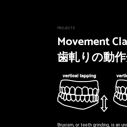
PROJECTS
Movement Cla
歯軋りの動作
Bruxism, or teeth grinding, is an u